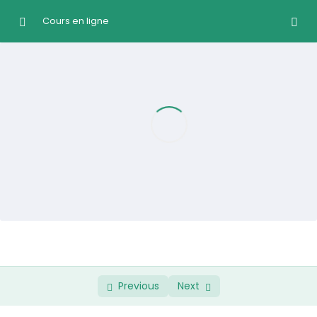
Cours en ligne
Module 1
0/2
Module 2
0/2
Module 3
0/2
Module 3 : Mobiliser l’industrie pour une économie
00:00
circulaire dans les villes
Directives didactiques
00:00
Module 4
0/2
Module 5
0/2
Previous
Next
Module 6
0/2